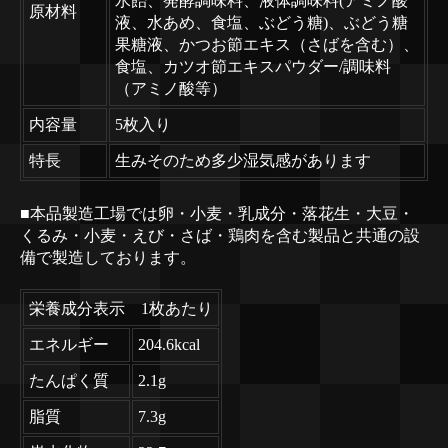
水飴、発酵調味料、液体調味料(アミノ酸
原材料
液、水あめ、食塩、ぶどう糖)、ぶどう糖
果糖液、かつお節エキス（さばを含む）、
食塩、カツオ節エキスパウダー/調味料
（アミノ酸等）
内容量
5枚入り
特長
生みそのため多少湿気感があります
■本品製造工場では卵・小麦・乳成分・落花生・大豆・
くるみ・小麦・えび・さば・鶏肉を含む製品と共通の設
備で製造しております。
栄養成分表示 1枚あたり
エネルギー
204.6kcal
たんぱく質
2.1g
脂質
7.3g