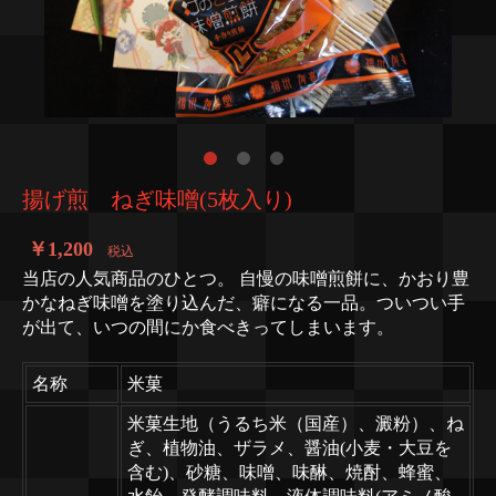
揚げ煎 ねぎ味噌(5枚入り)
￥1,200
税込
当店の人気商品のひとつ。 自慢の味噌煎餅に、かおり豊
かなねぎ味噌を塗り込んだ、癖になる一品。ついつい手
が出て、いつの間にか食べきってしまいます。
名称
米菓
米菓生地（うるち米（国産）、澱粉）、ね
ぎ、植物油、ザラメ、醤油(小麦・大豆を
含む)、砂糖、味噌、味醂、焼酎、蜂蜜、