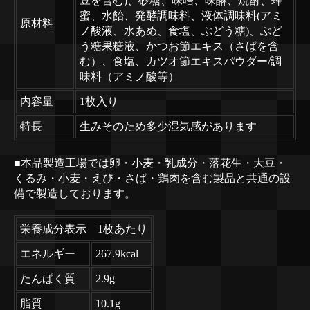
豆を含む)、砂糖、味噌、味醂、焼酎、蜂
蜜、水飴、発酵調味料、液体調味料(アミ
原材料
ノ酸液、水あめ、食塩、ぶどう糖)、ぶど
う糖果糖液、かつお節エキス（さばを含
む）、食塩、カツオ節エキスパウダー/調
味料（アミノ酸等）
内容量
1枚入り
特長
生みそのため多少湿気感があります
■本品製造工場では卵・小麦・乳成分・落花生・大豆・
くるみ・小麦・えび・さば・鶏肉を含む製品と共通の設
備で製造しております。
栄養成分表示 1枚あたり
エネルギー
267.9kcal
たんぱく質
2.9g
脂質
10.1g