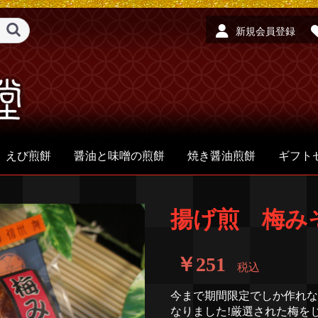
新規会員登録
えび煎餅
醤油と味噌の煎餅
焼き醤油煎餅
ギフト
揚げ煎 梅み
￥251
税込
今まで期間限定でしか作れな
なりました!厳選された梅を