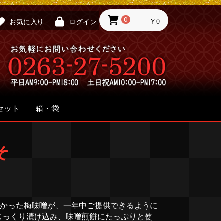
0
￥0
お気に入り
ログイン
セット
箱・袋
そ
かった梅味噌が、一年中ご提供できるように
じっくり漬け込み、味噌煎餅にたっぷりと使