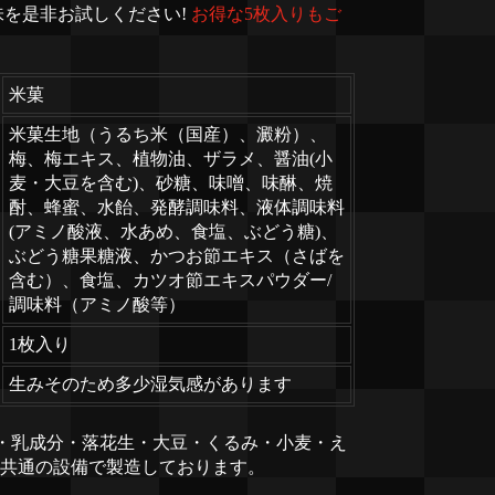
味を是非お試しください!
お得な5枚入りもご
米菓
米菓生地（うるち米（国産）、澱粉）、
梅、梅エキス、植物油、ザラメ、醤油(小
麦・大豆を含む)、砂糖、味噌、味醂、焼
酎、蜂蜜、水飴、発酵調味料、液体調味料
(アミノ酸液、水あめ、食塩、ぶどう糖)、
ぶどう糖果糖液、かつお節エキス（さばを
含む）、食塩、カツオ節エキスパウダー/
調味料（アミノ酸等）
1枚入り
生みそのため多少湿気感があります
・乳成分・落花生・大豆・くるみ・小麦・え
共通の設備で製造しております。