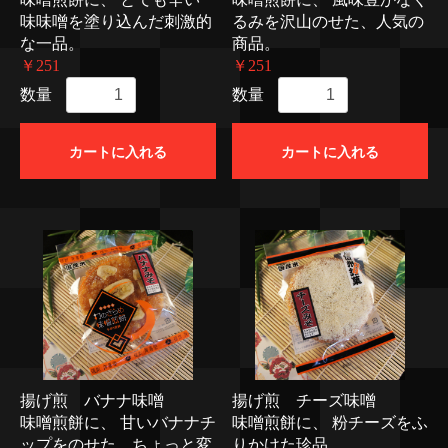
味味噌を塗り込んだ刺激的
るみを沢山のせた、人気の
な一品。
商品。
￥251
￥251
数量
数量
カートに入れる
カートに入れる
揚げ煎 バナナ味噌
揚げ煎 チーズ味噌
味噌煎餅に、 甘いバナナチ
味噌煎餅に、 粉チーズをふ
ップをのせた、ちょっと変
りかけた珍品。