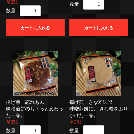
￥251
数量
数量
カートに入れる
カートに入れる
揚げ煎 恋れもん
揚げ煎 きな粉味噌
味噌煎餅のちょっと変わっ
味噌煎餅に、 きな粉をふり
た一品。
かけた一品。
￥251
￥251
数量
数量