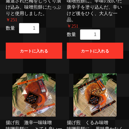
厳選された梅をじっくり漬
味噌煎餅に、辛味の効いた
け込み、味噌煎餅にたっぷ
唐辛子を塗り込んだ、辛い
りと使用しました。
けど後をひく、大人な一
￥251
品。
￥251
数量
数量
カートに入れる
カートに入れる
揚げ煎 激辛一味味噌
揚げ煎 くるみ味噌
味噌煎餅に、 とても辛い一
味噌煎餅に、 風味豊かなく