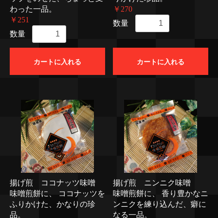
わった一品。
￥270
￥251
数量
数量
カートに入れる
カートに入れる
揚げ煎 ココナッツ味噌
揚げ煎 ニンニク味噌
味噌煎餅に、 ココナッツを
味噌煎餅に、 香り豊かなニ
ふりかけた、かなりの珍
ンニクを練り込んだ、癖に
品。
なる一品。