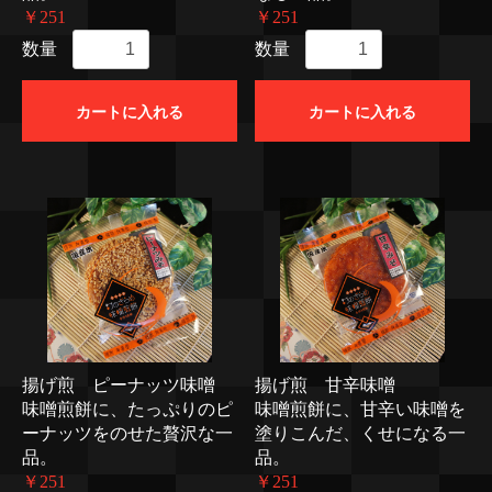
￥251
￥251
数量
数量
カートに入れる
カートに入れる
揚げ煎 ピーナッツ味噌
揚げ煎 甘辛味噌
味噌煎餅に、たっぷりのピ
味噌煎餅に、甘辛い味噌を
ーナッツをのせた贅沢な一
塗りこんだ、くせになる一
品。
品。
￥251
￥251