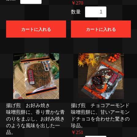
￥270
数量
カートに入れる
カートに入れる
揚げ煎 お好み焼き
揚げ煎 チョコアーモンド
味噌煎餅に、香り豊かな青
味噌煎餅に、甘いアーモン
のりをまぶし、お好み焼き
ドチョコを合わせた驚きの
のような風味を出した一
珍品。
品。
￥251