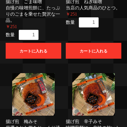
揚げ煎 ごま味噌
揚げ煎 ねぎ味噌
自慢の味噌煎餅に、たっぷ
当店の人気商品のひとつ。
りのごまを乗せた贅沢な一
￥251
品。
数量
￥251
数量
カートに入れる
カートに入れる
揚げ煎 梅みそ
揚げ煎 辛子みそ